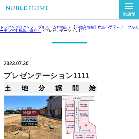
他店舗
トップ
>
ブログ
>
ノーブルホーム神栖店
>
【不動産情報】鹿島小学区～ノーブルガ
ーデン宮中鹿島小Ⅲ期～
>
プレゼンテーション1111
2023.07.30
プレゼンテーション1111