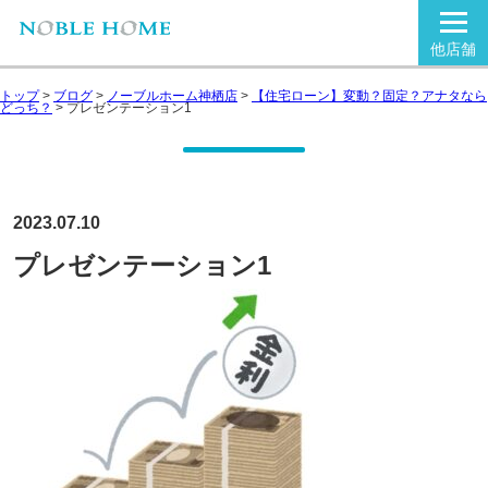
他店舗
トップ
>
ブログ
>
ノーブルホーム神栖店
>
【住宅ローン】変動？固定？アナタなら
どっち？
>
プレゼンテーション1
2023.07.10
プレゼンテーション1