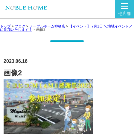
他店舗
トップ
>
ブログ
>
ノーブルホーム神栖店
>
【イベント】 7月1日 ＼地域イベント／
に参加いたします！
>
画像2
2023.06.16
画像2