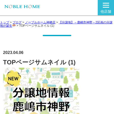
他店舗
トップ
>
ブログ
>
ノーブルホーム神栖店
>
【分譲地】～鹿嶋市神野～2区画の分譲
地が誕生
>
TOPページサムネイル (1)
2023.04.06
TOPページサムネイル (1)