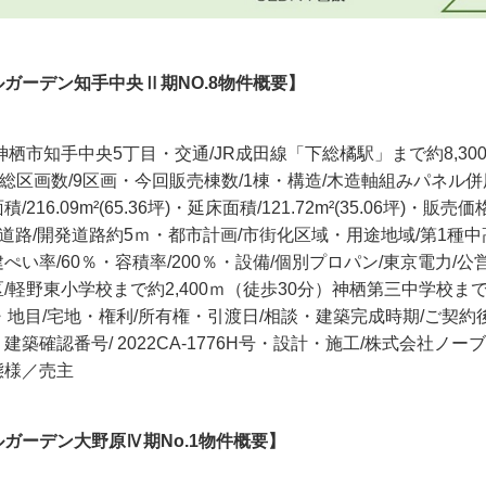
ガーデン知手中央Ⅱ期NO.8物件概要】
神栖市知手中央5丁目・交通/JR成田線「下総橘駅」まで約8,30
・総区画数/9区画・今回販売棟数/1棟・構造/木造軸組みパネル併
216.09m²(65.36坪)・延床面積/121.72m²(35.06坪)・販売価格
・道路/開発道路約5ｍ・都市計画/市街化区域・用途地域/第1種
ぺい率/60％・容積率/200％・設備/個別プロパン/東京電力/公
/軽野東小学校まで約2,400ｍ（徒歩30分）神栖第三中学校まで
)・地目/宅地・権利/所有権・引渡日/相談・建築完成時期/ご契
建築確認番号/ 2022CA-1776H号・設計・施工/株式会社ノー
態様／売主
ガーデン大野原Ⅳ期No.1物件概要】