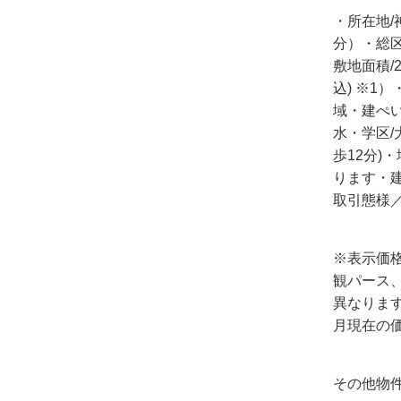
・所在地/
分）・総区
敷地面積/22
込) ※1
域・建ぺい
水・学区/
歩12分)
ります・建
取引態様
※表示価
観パース
異なります
月現在の
その他物