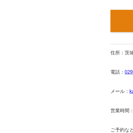
住所：茨城
電話：
029
メール：
k
営業時間：
ご予約な