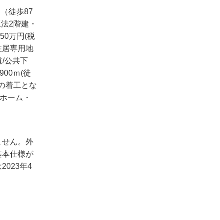
（徒歩87
工法2階建・
350万円(税
住居専用地
道/公共下
00ｍ(徒
後の着工とな
ルホーム・
ません。外
基本仕様が
023年4