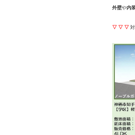
外壁
や
内
▽ ▽ ▽
対