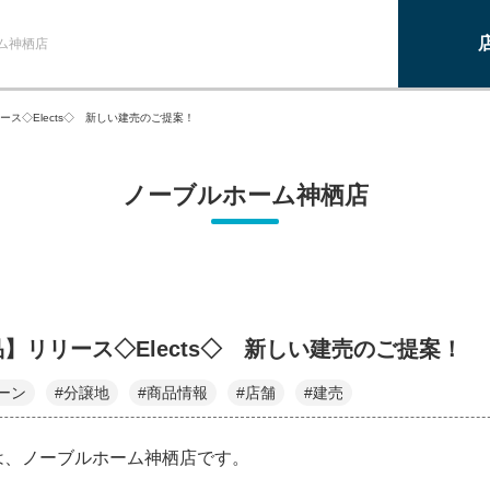
ム神栖店
ース◇Elects◇ 新しい建売のご提案！
ノーブルホーム神栖店
】リリース◇Elects◇ 新しい建売のご提案！
ーン
#分譲地
#商品情報
#店舗
#建売
は、ノーブルホーム神栖店です。