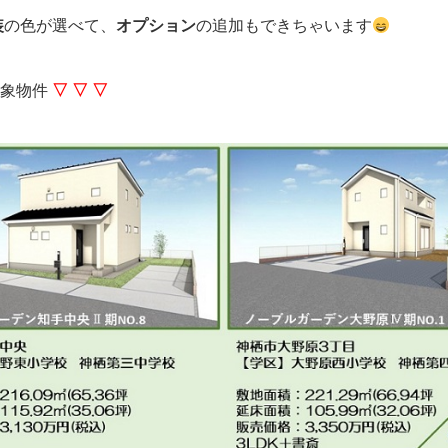
装
の色が選べて、
オプション
の追加もできちゃいます
象物件
▽ ▽ ▽