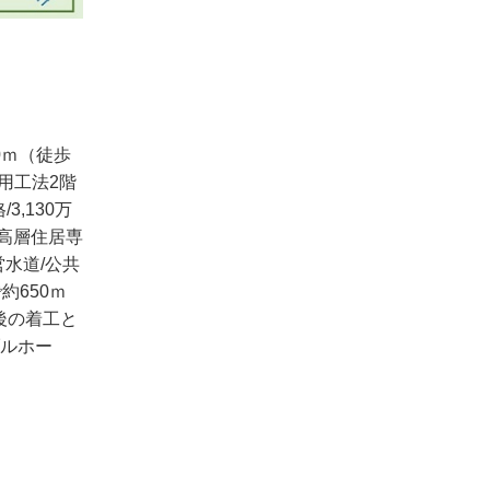
0ｍ（徒歩
用工法2階
/3,130万
中高層住居専
営水道/公共
約650ｍ
約後の着工と
ブルホー