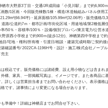
神栖市大野原3丁目・交通/JR成田線「小見川駅」まで約6,900ｍ
画数/1区画・今回販売棟数/1棟・構造/木造軸組みパネル併用
1.29m²(66.94坪)・延床面積/105.99m²(32.06坪)・販売価格/3,
）・道路/公道約7ｍ・都市計画/市街化区域・用途地域/第2種低層
率/50％・容積率/100％・設備/個別プロパン/東京電力/公営水
大野原西小学校まで約900ｍ(徒歩12分)、神栖第四中学校まで約9
・地目/宅地・権利/所有権・引渡日/相談・建築完成時期/ご契約
築確認番号/ 2022CA-1196H号・設計・施工/株式会社ノーブ
／売主
格は税込です。販売価格には諸経費、設え用小物などは含まれ
、外構、家具、一部掲載写真は、イメージです。また各商品に
。詳しくは営業担当者までお問い合わせください。表示価格は2
価格です。諸事情により変更になる場合があります。
件も準備中！詳細は神栖店までお問合せ下さい。