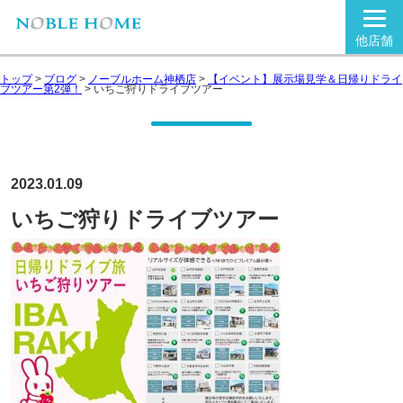
他店舗
トップ
>
ブログ
>
ノーブルホーム神栖店
>
【イベント】展示場見学＆日帰りドライ
ブツアー第2弾！
>
いちご狩りドライブツアー
2023.01.09
いちご狩りドライブツアー