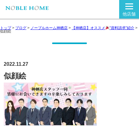
他店舗
トップ
>
ブログ
>
ノーブルホーム神栖店
>
【神栖店】オススメ
”資料請求”紹介
>
似顔絵
2022.11.27
似顔絵