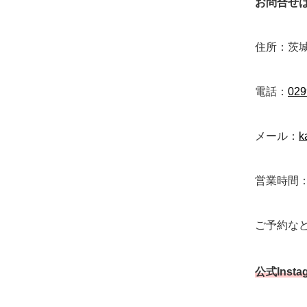
お問合せ
住所：茨城
電話：
029
メール：
k
営業時間：
ご予約な
公式Inst