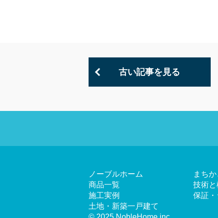
古い記事を見る
ノーブルホーム
まちか
商品一覧
技術と
施工実例
保証・
土地・新築一戸建て
© 2025 NobleHome inc.