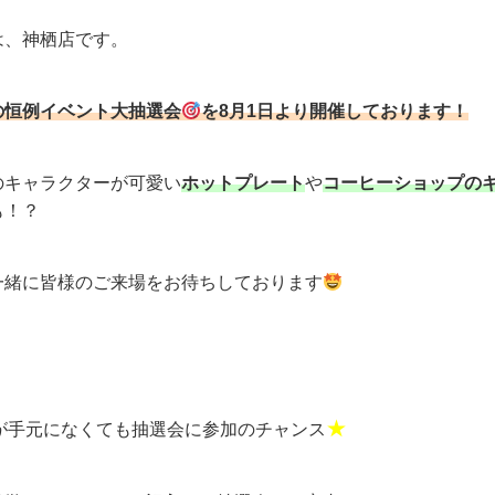
は、神栖店です。
の恒例イベント大抽選会
を8月1日より開催しております！
のキャラクターが可愛い
ホットプレート
や
コーヒーショップの
も！？
一緒に皆様のご来場をお待ちしております
★
が手元になくても抽選会に参加のチャンス