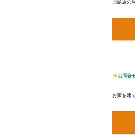
鹿島店の
お問合
お家を建