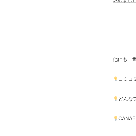
込めまし
他にも二
コミコ
どんな
CAN