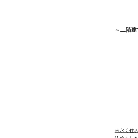
～二階建
末永く住