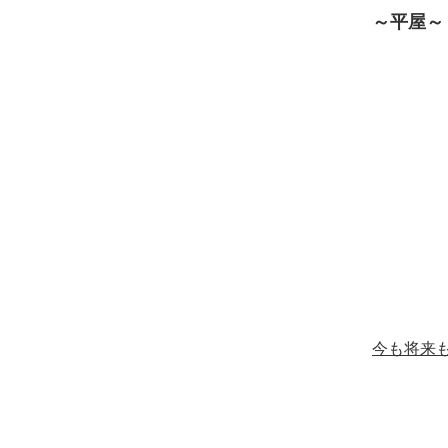
～平屋～
今も将来