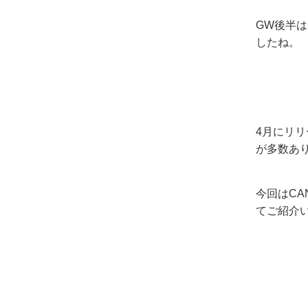
GW後半
したね。
4月にリリ
が多数あ
今回はC
てご紹介