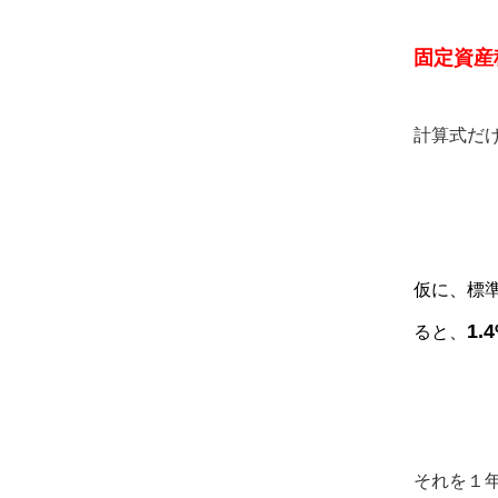
固定資産
計算式だ
仮に、標
1.
ると、
それを１