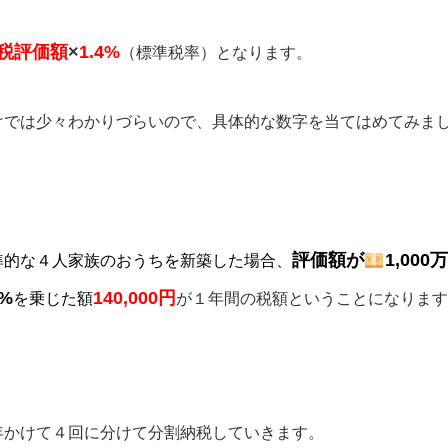
税評価額
×
1.4%
（標準税率）となります。
けでは少々わかりづらいので、具体的な数字を当てはめてみま
評価額が
1,000
準的な４人家族のおうち
を新築した場合、
4%
140,000円
を乗じた額
が１年間の税額ということになります
年かけて４回に分けて分割納税していきます。