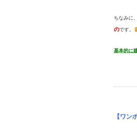
ちなみに
の
です。
基本的に
【ワン