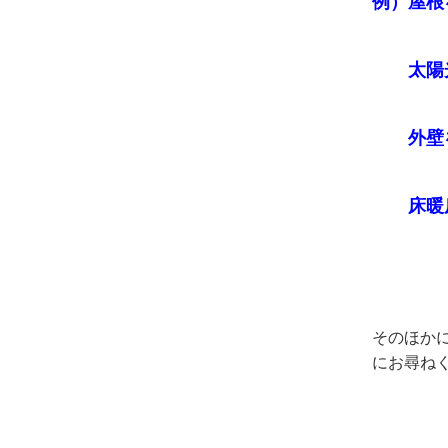
例）屋根
太陽光
外壁を
床暖房
そのほか
にお尋ね