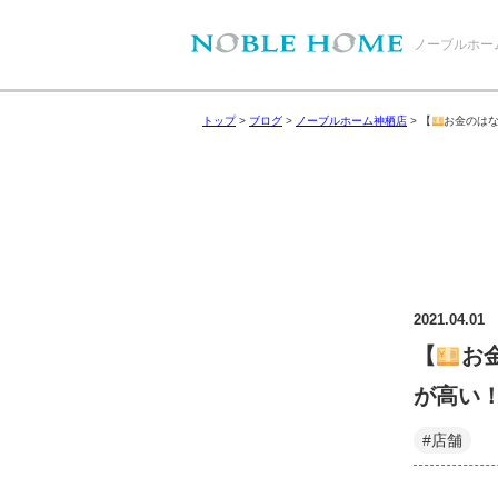
ノーブルホー
トップ
>
ブログ
>
ノーブルホーム神栖店
>
【
お金のはな
2021.04.01
【
お
が高い
#店舗