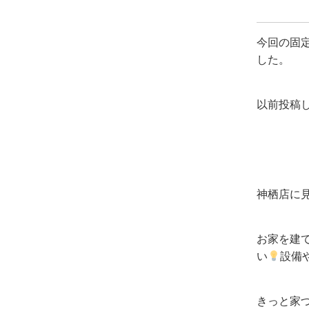
今回の固
した。
以前投稿
神栖店に
お家を建
い
設備
きっと家