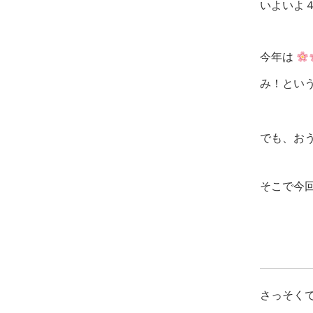
いよいよ
今年は
み！とい
でも、お
そこで今
さっそく