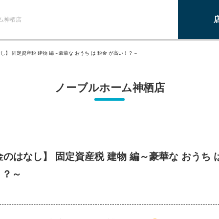
ム神栖店
し】 固定資産税 建物 編～豪華な おうち は 税金 が高い！？～
ノーブルホーム神栖店
金のはなし】 固定資産税 建物 編～豪華な おうち 
！？～