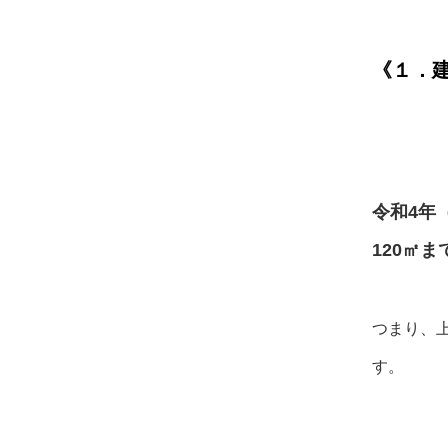
《１．
令和4年（
120㎡ま
つまり、上
す。