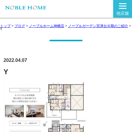
他店舗
トップ
>
ブログ
>
ノーブルホーム神栖店
>
ノーブルガーデン宮津台Ⅲ期のご紹介
>
Y
2022.04.07
Y