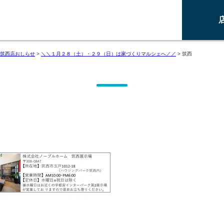
筑西店おしらせ
>
＼＼１月２８（土）・２９（日）は家づくりマルシェへ／／
>
筑西