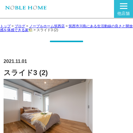
他店舗
トップ
>
ブログ
>
ノーブルホーム筑西店
>
筑西市川島にある生活動線の良さと開放
感を体感できる家
>
スライド3 (2)
2021.11.01
スライド3 (2)