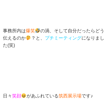
事務所内は
爆笑
の渦、そして自分だったらどう
伝えるのか
？と、
プチミーティング
になりまし
た(笑)
日々
笑顔
があふれている
筑西展示場
です♪