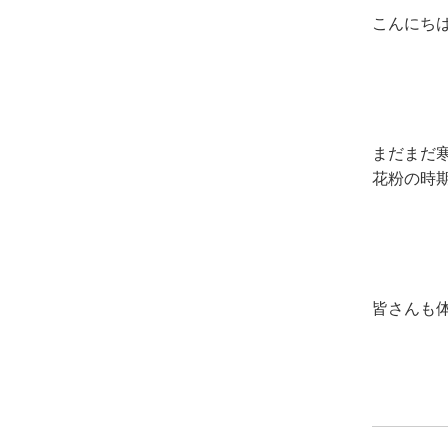
こんにち
まだまだ
花粉の時
皆さんも体