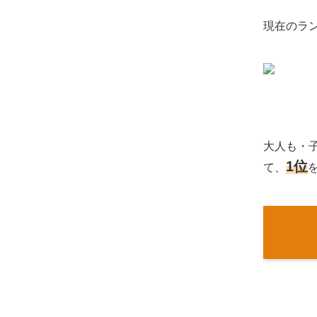
現在のラ
大人も・
1位
て、