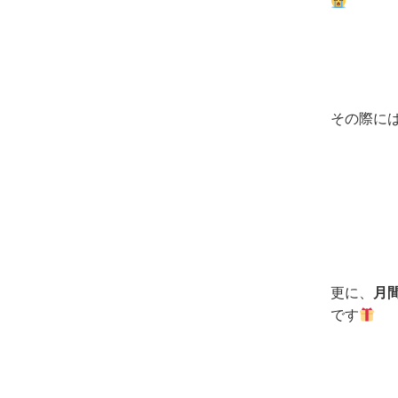
その際に
更に、
月
です