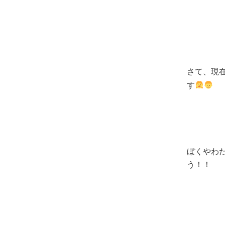
さて、現
す
ぼくやわ
う！！