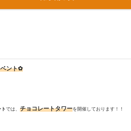
イベント✿
チョコレートタワー
ント
では、
を開催しております！！