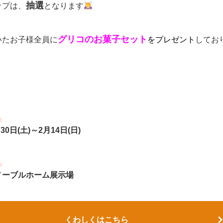
抽選
ップは、
となります
グリコのお菓子セット
いたお子様全員に
をプレゼント
してお
：
30日(土)～2月14日(日)
：
ノーブルホーム展示場
くわしくはこちら