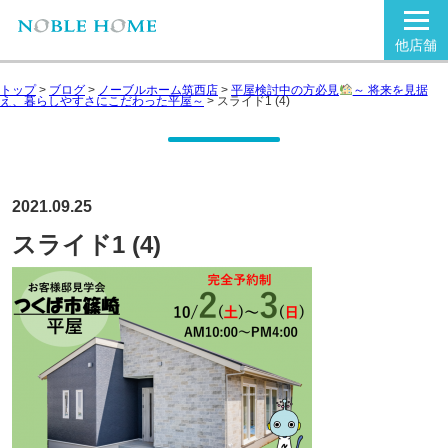
他店舗
トップ
>
ブログ
>
ノーブルホーム筑西店
>
平屋検討中の方必見
～ 将来を見据
え、暮らしやすさにこだわった平屋～
>
スライド1 (4)
2021.09.25
スライド1 (4)