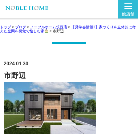
他店舗
トップ
>
ブログ
>
ノーブルホーム筑西店
>
【見学会情報!!】家づくりを立体的に考
えた空間を視覚で愉しむ家
>
市野辺
2024.01.30
市野辺