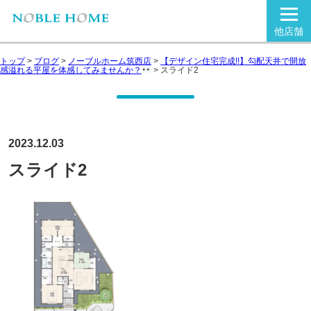
他店舗
トップ
>
ブログ
>
ノーブルホーム筑西店
>
【デザイン住宅完成!!】勾配天井で開放
感溢れる平屋を体感してみませんか？
>
スライド2
2023.12.03
スライド2