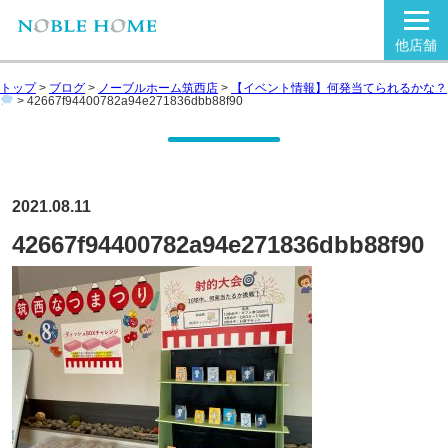
他店舗
トップ
>
ブログ
>
ノーブルホーム筑西店
>
【イベント情報】何発当てられるかな？
>
42667f94400782a94e271836dbb88f90
2021.08.11
42667f94400782a94e271836dbb88f90