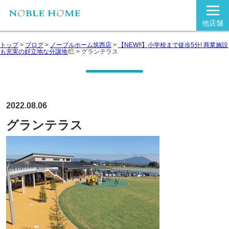
他店舗
トップ
>
ブログ
>
ノーブルホーム筑西店
>
【NEW!!】小学校まで徒歩5分! 商業施設
も充実の好立地な分譲地
>
グランテラス
2022.08.06
グランテラス