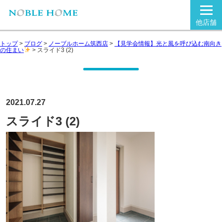
他店舗
トップ
>
ブログ
>
ノーブルホーム筑西店
>
【見学会情報】光と風を呼び込む南向き
の住まい
>
スライド3 (2)
2021.07.27
スライド3 (2)