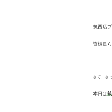
筑西店ブ
皆様長ら
さて、さ
本日は
筑