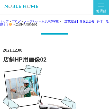
他店舗
トップ
>
ブログ
>
ノーブルホーム水戸赤塚店
>
【営業紹介】赤塚店店長 鈴木 隆
博！！
>
店舗HP用画像02
2021.12.08
店舗HP用画像02