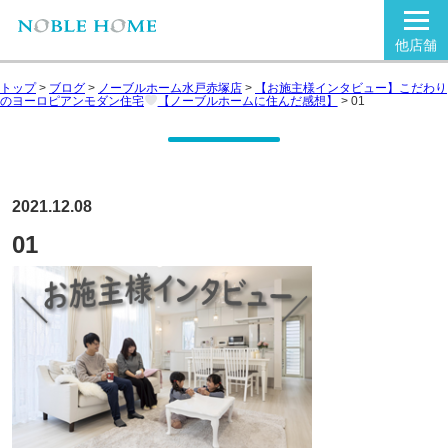
他店舗
トップ
>
ブログ
>
ノーブルホーム水戸赤塚店
>
【お施主様インタビュー】こだわり
のヨーロピアンモダン住宅
【ノーブルホームに住んだ感想】
>
01
2021.12.08
01