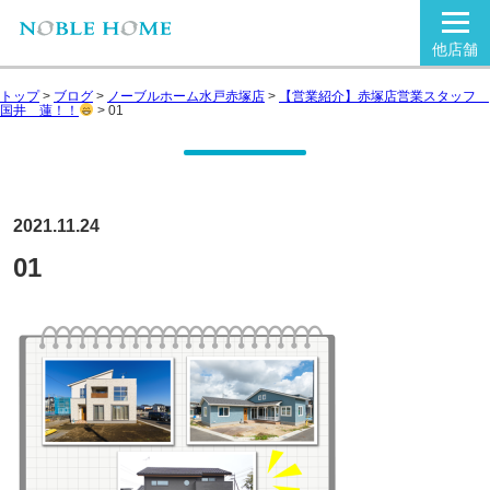
他店舗
トップ
>
ブログ
>
ノーブルホーム水戸赤塚店
>
【営業紹介】赤塚店営業スタッフ
国井 蓮！！
>
01
2021.11.24
01