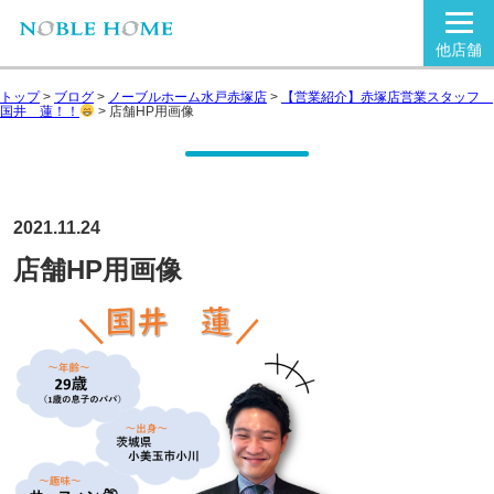
他店舗
トップ
>
ブログ
>
ノーブルホーム水戸赤塚店
>
【営業紹介】赤塚店営業スタッフ
国井 蓮！！
>
店舗HP用画像
2021.11.24
店舗HP用画像