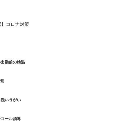
の出勤前の検温
着用
手洗いうがい
ルコール消毒