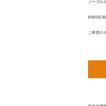
ノーブル
約800区
ご希望の
自社分譲