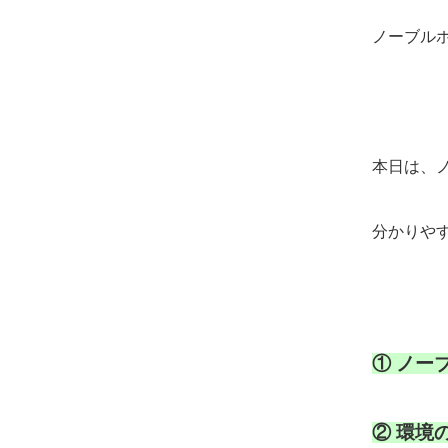
ノーブル
本日は、
分かりやす
①
ノー
②
環境