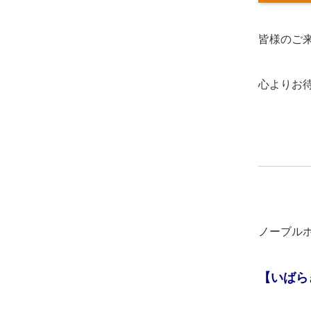
皆様のご
心よりお
ノーブル
【いばら