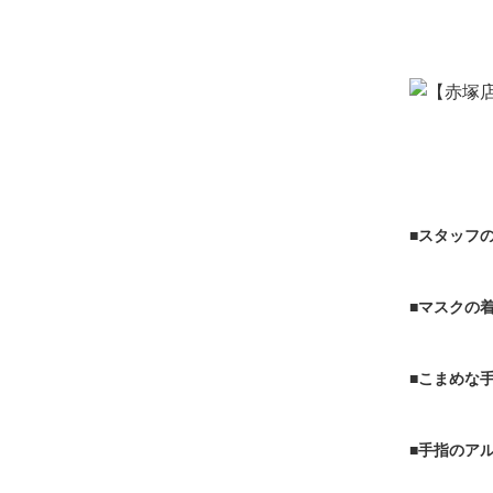
■スタッフ
■マスクの
■こまめな
■手指のア