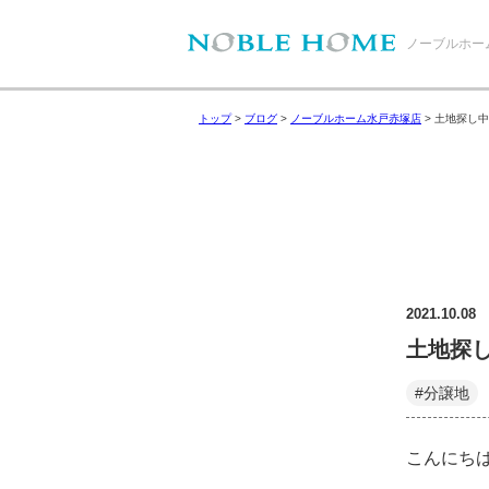
ノーブルホー
トップ
>
ブログ
>
ノーブルホーム水戸赤塚店
>
土地探し中
2021.10.08
土地探
#分譲地
こんにち