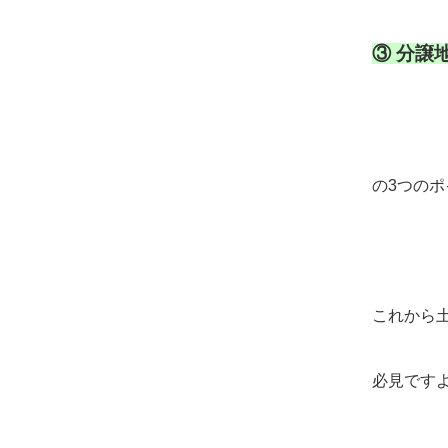
③
分譲
の3つの
これから
必見です