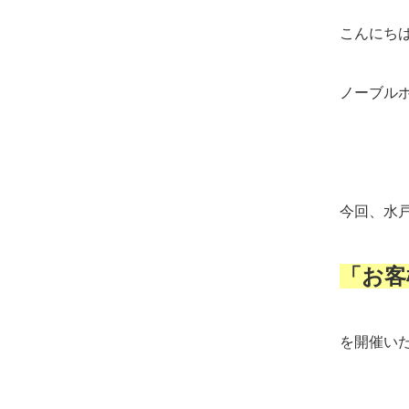
こんにち
ノーブル
今回、水
「お客
を開催い