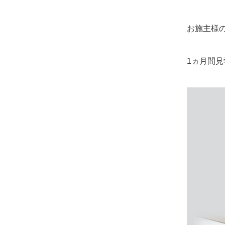
お施主様
1ヵ月間