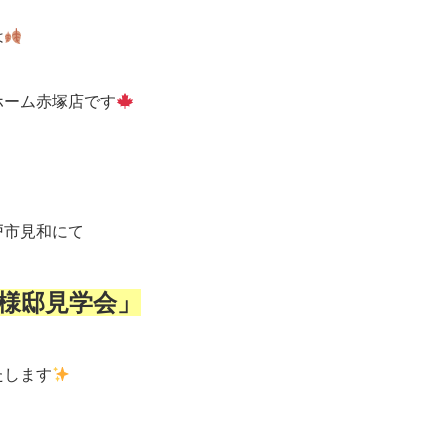
は
ホーム赤塚店です
戸市見和にて
様邸見学会」
たします