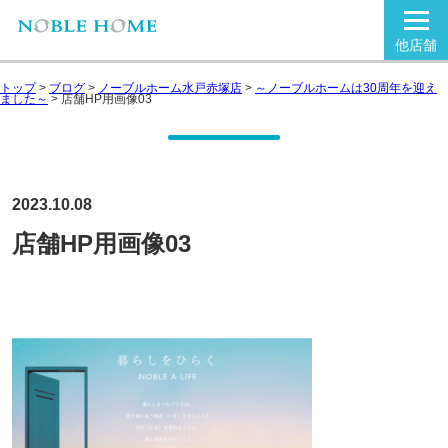
他店舗
トップ
>
ブログ
>
ノーブルホーム水戸赤塚店
>
～ノーブルホームは30周年を迎え
ました～
>
店舗HP用画像03
2023.10.08
店舗HP用画像03