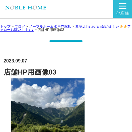
他店舗
トップ
>
ブログ
>
ノーブルホーム水戸赤塚店
>
赤塚店Instagram始めました
フ
ォローお願いします♪
>
店舗HP用画像03
2023.09.07
店舗HP用画像03