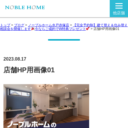
他店舗
トップ
>
ブログ
>
ノーブルホーム水戸赤塚店
>
【完全予約制】建て替え＆住み替え
相談会を開催します
今ならご成約でW特典プレゼント
>
店舗HP用画像01
2023.08.17
店舗HP用画像01