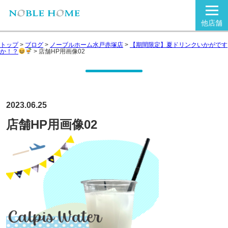
他店舗
トップ
>
ブログ
>
ノーブルホーム水戸赤塚店
>
【期間限定】夏ドリンクいかがです
か！？
>
店舗HP用画像02
2023.06.25
店舗HP用画像02