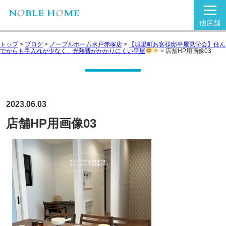
他店舗
トップ
>
ブログ
>
ノーブルホーム水戸赤塚店
>
【城里町お客様邸平屋見学会】住ん
でからも手入れが少なく、光熱費がかかりにくい平屋
>
店舗HP用画像03
2023.06.03
店舗HP用画像03