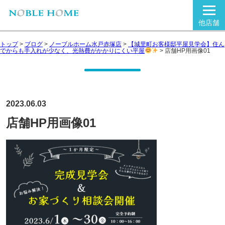
他店舗
トップ
>
ブログ
>
ノーブルホーム水戸赤塚店
>
【城里町お客様邸平屋見学会】住ん
でからも手入れが少なく、光熱費がかかりにくい平屋
>
店舗HP用画像01
2023.06.03
店舗HP用画像01