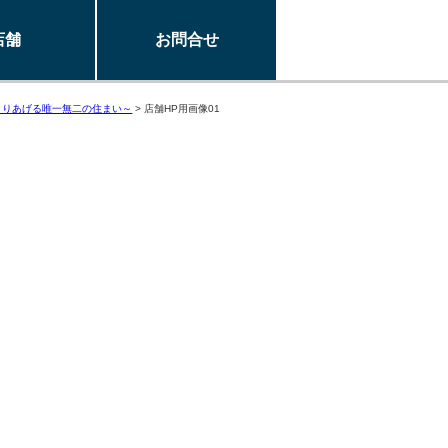
店舗
お問合せ
くりあげる唯一無二の住まい～
>
店舗HP用画像01