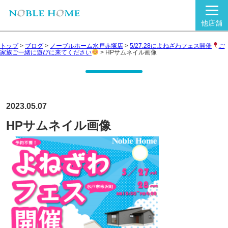
他店舗
トップ
>
ブログ
>
ノーブルホーム水戸赤塚店
>
5/27.28によねざわフェス開催
ご
家族ご一緒に遊びに来てください
>
HPサムネイル画像
2023.05.07
HPサムネイル画像