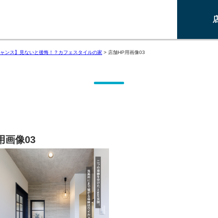
ャンス】見ないと後悔！？カフェスタイルの家
>
店舗HP用画像03
用画像03