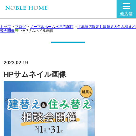
他店舗
トップ
>
ブログ
>
ノーブルホーム水戸赤塚店
>
【赤塚店限定】建替え＆住み替え相
談会開催
>
HPサムネイル画像
2023.02.19
HPサムネイル画像