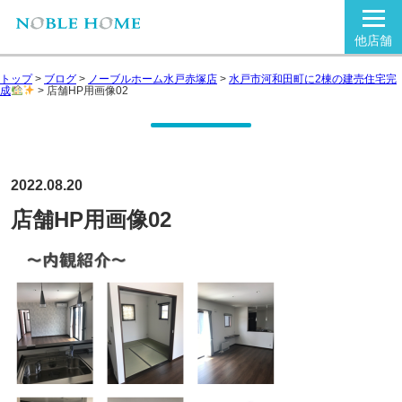
他店舗
トップ
>
ブログ
>
ノーブルホーム水戸赤塚店
>
水戸市河和田町に2棟の建売住宅完
成
>
店舗HP用画像02
2022.08.20
店舗HP用画像02