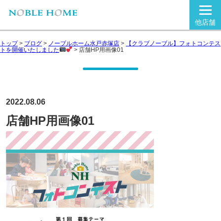
他店舗
トップ
>
ブログ
>
ノーブルホーム水戸赤塚店
>
【クラブノーブル】フォトコンテス
トを開催いたしました
>
店舗HP用画像01
2022.08.06
店舗HP用画像01