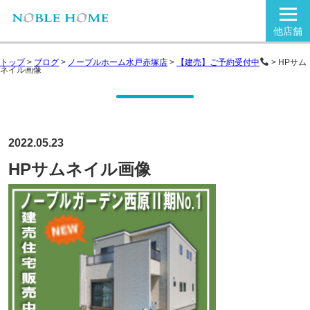
他店舗
トップ
>
ブログ
>
ノーブルホーム水戸赤塚店
>
【建売】ご予約受付中
>
HPサム
ネイル画像
2022.05.23
HPサムネイル画像