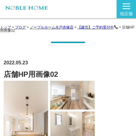
他店舗
トップ
>
ブログ
>
ノーブルホーム水戸赤塚店
>
【建売】ご予約受付中
>
店舗HP
用画像02
2022.05.23
店舗HP用画像02