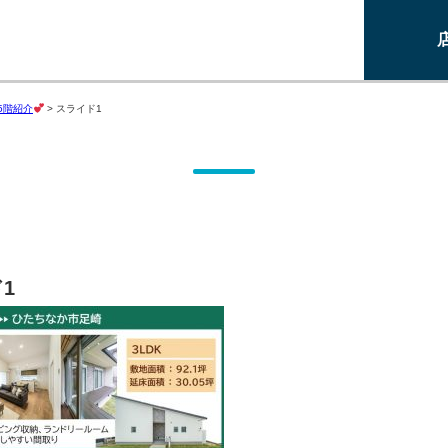
5階紹介
>
スライド1
1