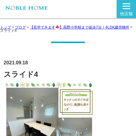
他店舗
トップ
>
ブログ
>
【見学できます
】高野小学校まで徒歩7分！4LDK建売物件
>
スライド4
2021.09.18
スライド4