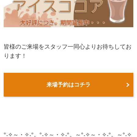
皆様のご来場をスタッフ一同心よりお待ちしてお
ります！
来場予約はコチラ
°˖✧～・✧˖°。°˖✧～・✧˖°。～°˖✧～・✧˖°。～°˖✧