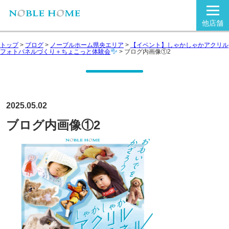
他店舗
トップ
>
ブログ
>
ノーブルホーム県央エリア
>
【イベント】しゃかしゃかアクリル
フォトパネルづくり＋ちょこっと体験会
>
ブログ内画像①2
2025.05.02
ブログ内画像①2