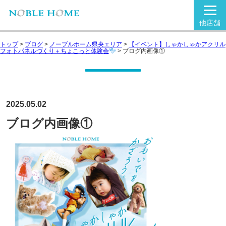
他店舗
トップ
>
ブログ
>
ノーブルホーム県央エリア
>
【イベント】しゃかしゃかアクリル
フォトパネルづくり＋ちょこっと体験会
>
ブログ内画像①
2025.05.02
ブログ内画像①