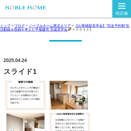
他店舗
トップ
>
ブログ
>
ノーブルホーム県北エリア
>
【お客様邸見学会】”完全予約制”生
活動線＆収納を考えた平屋建売 完成見学会
>
スライド1
2025.04.24
スライド1