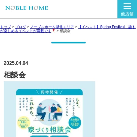
他店舗
トップ
>
ブログ
>
ノーブルホーム県北エリア
>
【イベント】Spring Festival 誰も
が楽しめるイベントが満載です
>
相談会
2025.04.04
相談会